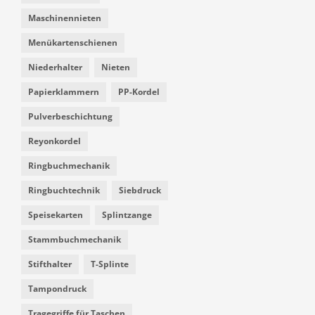
Maschinennieten
Menükartenschienen
Niederhalter
Nieten
Papierklammern
PP-Kordel
Pulverbeschichtung
Reyonkordel
Ringbuchmechanik
Ringbuchtechnik
Siebdruck
Speisekarten
Splintzange
Stammbuchmechanik
Stifthalter
T-Splinte
Tampondruck
Tragegriffe für Taschen