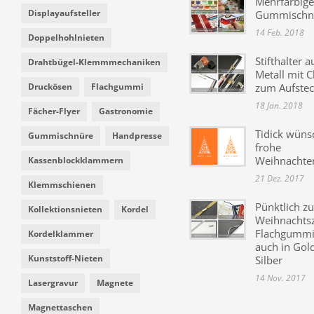
Mehrfarbige
Displayaufsteller
Gummischn
14 Feb. 2018
Doppelhohlnieten
Stifthalter a
Drahtbügel-Klemmmechaniken
Metall mit C
Druckösen
Flachgummi
zum Aufste
18 Jan. 2018
Fächer-Flyer
Gastronomie
Tidick wüns
Gummischnüre
Handpresse
frohe
Weihnachte
Kassenblockklammern
21 Dez. 2017
Klemmschienen
Pünktlich zu
Kollektionsnieten
Kordel
Weihnachtsz
Flachgummi 
Kordelklammer
auch in Gol
Kunststoff-Nieten
Silber
14 Nov. 2017
Lasergravur
Magnete
Magnettaschen