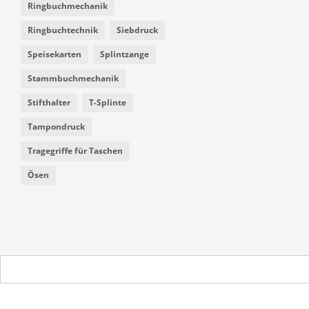
Ringbuchmechanik
Ringbuchtechnik
Siebdruck
Speisekarten
Splintzange
Stammbuchmechanik
Stifthalter
T-Splinte
Tampondruck
Tragegriffe für Taschen
Ösen