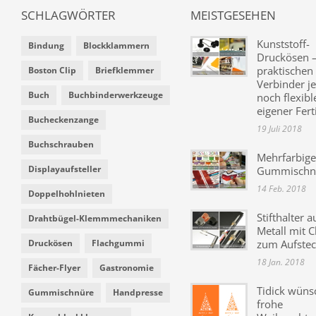
SCHLAGWÖRTER
MEISTGESEHEN
Kunststoff-
Bindung
Blockklammern
Druckösen –
praktischen
Boston Clip
Briefklemmer
Verbinder je
Buch
Buchbinderwerkzeuge
noch flexibl
eigener Fer
Bucheckenzange
19 Juli 2018
Buchschrauben
Mehrfarbige
Displayaufsteller
Gummischn
14 Feb. 2018
Doppelhohlnieten
Stifthalter a
Drahtbügel-Klemmmechaniken
Metall mit C
Druckösen
Flachgummi
zum Aufste
18 Jan. 2018
Fächer-Flyer
Gastronomie
Tidick wüns
Gummischnüre
Handpresse
frohe