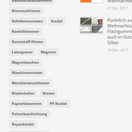
Weihnachte
Kassenblockklammern
21 Dez. 2017
Klemmschienen
Pünktlich zu
Kollektionsnieten
Kordel
Weihnachtsz
Flachgummi 
Kordelklammer
auch in Gol
Kunststoff-Nieten
Silber
14 Nov. 2017
Lasergravur
Magnete
Magnettaschen
Maschinennieten
Menükartenschienen
Niederhalter
Nieten
Papierklammern
PP-Kordel
Pulverbeschichtung
Reyonkordel