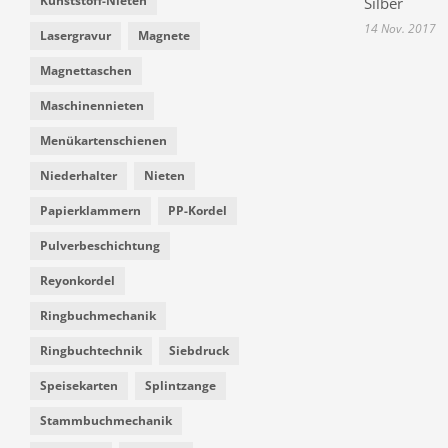
Kunststoff-Nieten
Silber
14 Nov. 2017
Lasergravur
Magnete
Magnettaschen
Maschinennieten
Menükartenschienen
Niederhalter
Nieten
Papierklammern
PP-Kordel
Pulverbeschichtung
Reyonkordel
Ringbuchmechanik
Ringbuchtechnik
Siebdruck
Speisekarten
Splintzange
Stammbuchmechanik