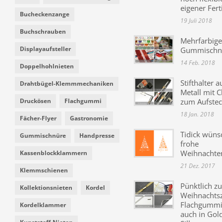
eigener Fer
Bucheckenzange
19 Juli 2018
Buchschrauben
Mehrfarbige
Displayaufsteller
Gummischn
14 Feb. 2018
Doppelhohlnieten
Stifthalter a
Drahtbügel-Klemmmechaniken
Metall mit C
Druckösen
Flachgummi
zum Aufste
18 Jan. 2018
Fächer-Flyer
Gastronomie
Tidick wüns
Gummischnüre
Handpresse
frohe
Weihnachte
Kassenblockklammern
21 Dez. 2017
Klemmschienen
Pünktlich zu
Kollektionsnieten
Kordel
Weihnachtsz
Flachgummi 
Kordelklammer
auch in Gol