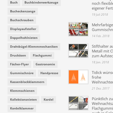
Buch
Buchbinderwerkzeuge
noch flexibl
eigener Fer
Bucheckenzange
19 Juli 2018
Buchschrauben
Mehrfarbige
Displayaufsteller
Gummischn
14 Feb. 2018
Doppelhohlnieten
Stifthalter a
Drahtbügel-Klemmmechaniken
Metall mit C
Druckösen
Flachgummi
zum Aufste
18 Jan. 2018
Fächer-Flyer
Gastronomie
Tidick wüns
Gummischnüre
Handpresse
frohe
Weihnachte
Kassenblockklammern
21 Dez. 2017
Klemmschienen
Pünktlich zu
Kollektionsnieten
Kordel
Weihnachtsz
Flachgummi 
Kordelklammer
auch in Gol