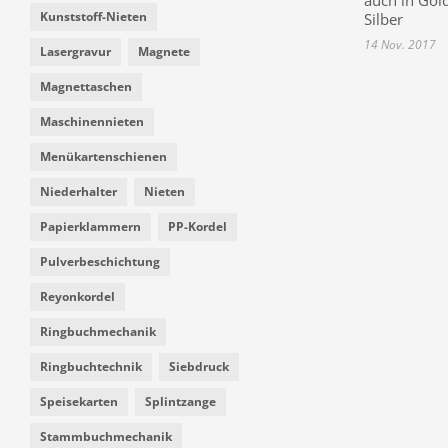
Kunststoff-Nieten
Silber
14 Nov. 2017
Lasergravur
Magnete
Magnettaschen
Maschinennieten
Menükartenschienen
Niederhalter
Nieten
Papierklammern
PP-Kordel
Pulverbeschichtung
Reyonkordel
Ringbuchmechanik
Ringbuchtechnik
Siebdruck
Speisekarten
Splintzange
Stammbuchmechanik