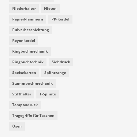
Niederhalter
Nieten
Papierklammern
PP-Kordel
Pulverbeschichtung
Reyonkordel
Ringbuchmechanik
Ringbuchtechnik
Siebdruck
Speisekarten
Splintzange
Stammbuchmechanik
Stifthalter
T-Splinte
Tampondruck
Tragegriffe für Taschen
Ösen