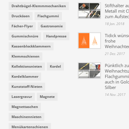
Stifthalter a
Drahtbügel-Klemmmechaniken
Metall mit C
Druckösen
Flachgummi
zum Aufste
18 Jan. 2018
Fächer-Flyer
Gastronomie
Tidick wüns
Gummischnüre
Handpresse
frohe
Weihnachte
Kassenblockklammern
21 Dez. 2017
Klemmschienen
Pünktlich zu
Kollektionsnieten
Kordel
Weihnachtsz
Flachgummi 
Kordelklammer
auch in Gol
Kunststoff-Nieten
Silber
14 Nov. 2017
Lasergravur
Magnete
Magnettaschen
Maschinennieten
Menükartenschienen