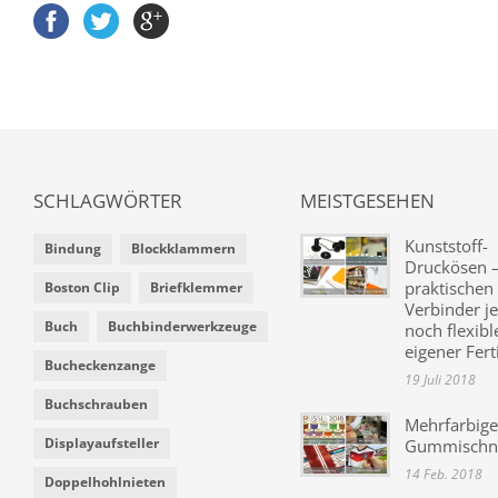
SCHLAGWÖRTER
MEISTGESEHEN
Kunststoff-
Bindung
Blockklammern
Druckösen –
praktischen
Boston Clip
Briefklemmer
Verbinder je
Buch
Buchbinderwerkzeuge
noch flexibl
eigener Fer
Bucheckenzange
19 Juli 2018
Buchschrauben
Mehrfarbige
Displayaufsteller
Gummischn
14 Feb. 2018
Doppelhohlnieten