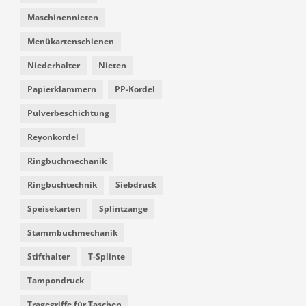
Maschinennieten
Menükartenschienen
Niederhalter
Nieten
Papierklammern
PP-Kordel
Pulverbeschichtung
Reyonkordel
Ringbuchmechanik
Ringbuchtechnik
Siebdruck
Speisekarten
Splintzange
Stammbuchmechanik
Stifthalter
T-Splinte
Tampondruck
Tragegriffe für Taschen