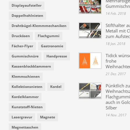
Mehrfarbige
Displayaufsteller
Gummischn
14 Feb. 2018
Doppelhohlnieten
Stifthalter a
Drahtbügel-Klemmmechaniken
Metall mit C
Druckösen
Flachgummi
zum Aufste
18 Jan. 2018
Fächer-Flyer
Gastronomie
Tidick wüns
Gummischnüre
Handpresse
frohe
Weihnachte
Kassenblockklammern
21 Dez. 2017
Klemmschienen
Pünktlich zu
Kollektionsnieten
Kordel
Weihnachtsz
Flachgummi 
Kordelklammer
auch in Gol
Kunststoff-Nieten
Silber
14 Nov. 2017
Lasergravur
Magnete
Magnettaschen