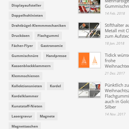
Mehrfarbige
Displayaufsteller
Gummischn
14 Feb. 2018
Doppelhohlnieten
Stifthalter a
Drahtbügel-Klemmmechaniken
Metall mit C
Druckösen
Flachgummi
zum Aufste
18 Jan. 2018
Fächer-Flyer
Gastronomie
Tidick wüns
Gummischnüre
Handpresse
frohe
Weihnachte
Kassenblockklammern
21 Dez. 2017
Klemmschienen
Pünktlich zu
Kollektionsnieten
Kordel
Weihnachtsz
Flachgummi 
Kordelklammer
auch in Gol
Kunststoff-Nieten
Silber
14 Nov. 2017
Lasergravur
Magnete
Magnettaschen