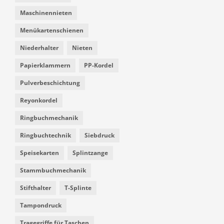
Maschinennieten
Menükartenschienen
Niederhalter
Nieten
Papierklammern
PP-Kordel
Pulverbeschichtung
Reyonkordel
Ringbuchmechanik
Ringbuchtechnik
Siebdruck
Speisekarten
Splintzange
Stammbuchmechanik
Stifthalter
T-Splinte
Tampondruck
Tragegriffe für Taschen