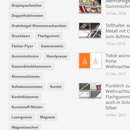
Mehrfarbige
Displayaufsteller
Gummischn
14 Feb. 2018
Doppelhohlnieten
Stifthalter a
Drahtbügel-Klemmmechaniken
Metall mit C
Druckösen
Flachgummi
zum Aufste
18 Jan. 2018
Fächer-Flyer
Gastronomie
Tidick wüns
Gummischnüre
Handpresse
frohe
Weihnachte
Kassenblockklammern
21 Dez. 2017
Klemmschienen
Pünktlich zu
Kollektionsnieten
Kordel
Weihnachtsz
Flachgummi 
Kordelklammer
auch in Gol
Kunststoff-Nieten
Silber
14 Nov. 2017
Lasergravur
Magnete
Magnettaschen