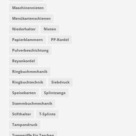
Maschinennieten
Menükartenschienen
Niederhalter
Nieten
Papierklammern
PP-Kordel
Pulverbeschichtung
Reyonkordel
Ringbuchmechanik
Ringbuchtechnik
Siebdruck
Speisekarten
Splintzange
Stammbuchmechanik
Stifthalter
T-Splinte
Tampondruck
Tragegriffe für Taschen