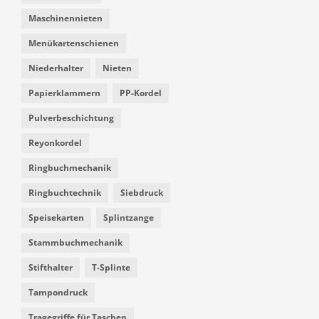
Maschinennieten
Menükartenschienen
Niederhalter
Nieten
Papierklammern
PP-Kordel
Pulverbeschichtung
Reyonkordel
Ringbuchmechanik
Ringbuchtechnik
Siebdruck
Speisekarten
Splintzange
Stammbuchmechanik
Stifthalter
T-Splinte
Tampondruck
Tragegriffe für Taschen