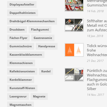
Mehrfarbige
Displayaufsteller
Gummischn
14 Feb. 2018
Doppelhohlnieten
Stifthalter a
Drahtbügel-Klemmmechaniken
Metall mit C
Druckösen
Flachgummi
zum Aufste
18 Jan. 2018
Fächer-Flyer
Gastronomie
Tidick wüns
Gummischnüre
Handpresse
frohe
Weihnachte
Kassenblockklammern
21 Dez. 2017
Klemmschienen
Pünktlich zu
Kollektionsnieten
Kordel
Weihnachtsz
Flachgummi 
Kordelklammer
auch in Gol
Kunststoff-Nieten
Silber
14 Nov. 2017
Lasergravur
Magnete
Magnettaschen