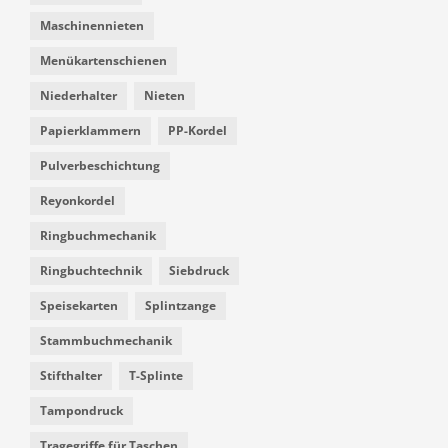
Maschinennieten
Menükartenschienen
Niederhalter
Nieten
Papierklammern
PP-Kordel
Pulverbeschichtung
Reyonkordel
Ringbuchmechanik
Ringbuchtechnik
Siebdruck
Speisekarten
Splintzange
Stammbuchmechanik
Stifthalter
T-Splinte
Tampondruck
Tragegriffe für Taschen