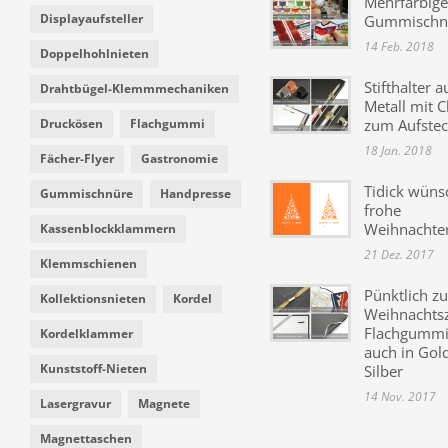
Mehrfarbige
Displayaufsteller
Gummischn
14 Feb. 2018
Doppelhohlnieten
Stifthalter a
Drahtbügel-Klemmmechaniken
Metall mit C
Druckösen
Flachgummi
zum Aufste
18 Jan. 2018
Fächer-Flyer
Gastronomie
Tidick wüns
Gummischnüre
Handpresse
frohe
Weihnachte
Kassenblockklammern
21 Dez. 2017
Klemmschienen
Pünktlich zu
Kollektionsnieten
Kordel
Weihnachtsz
Flachgummi 
Kordelklammer
auch in Gol
Kunststoff-Nieten
Silber
14 Nov. 2017
Lasergravur
Magnete
Magnettaschen