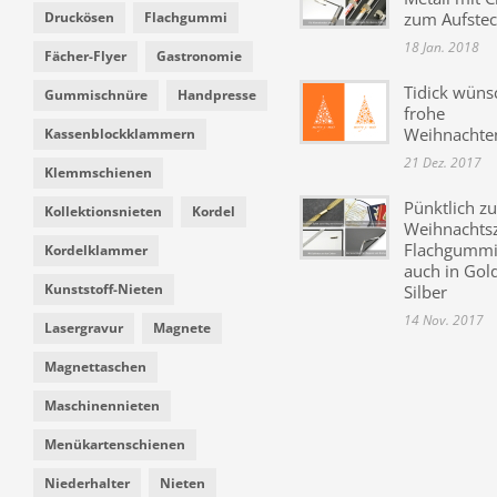
Druckösen
Flachgummi
zum Aufste
18 Jan. 2018
Fächer-Flyer
Gastronomie
Tidick wüns
Gummischnüre
Handpresse
frohe
Weihnachte
Kassenblockklammern
21 Dez. 2017
Klemmschienen
Pünktlich zu
Kollektionsnieten
Kordel
Weihnachtsz
Flachgummi 
Kordelklammer
auch in Gol
Kunststoff-Nieten
Silber
14 Nov. 2017
Lasergravur
Magnete
Magnettaschen
Maschinennieten
Menükartenschienen
Niederhalter
Nieten