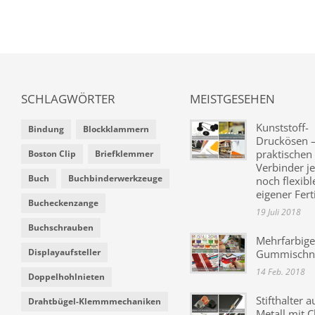
SCHLAGWÖRTER
MEISTGESEHEN
Kunststoff-
Bindung
Blockklammern
Druckösen –
praktischen
Boston Clip
Briefklemmer
Verbinder je
Buch
Buchbinderwerkzeuge
noch flexibl
eigener Fer
Bucheckenzange
19 Juli 2018
Buchschrauben
Mehrfarbige
Displayaufsteller
Gummischn
14 Feb. 2018
Doppelhohlnieten
Stifthalter a
Drahtbügel-Klemmmechaniken
Metall mit C