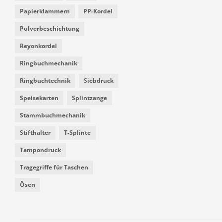
Papierklammern
PP-Kordel
Pulverbeschichtung
Reyonkordel
Ringbuchmechanik
Ringbuchtechnik
Siebdruck
Speisekarten
Splintzange
Stammbuchmechanik
Stifthalter
T-Splinte
Tampondruck
Tragegriffe für Taschen
Ösen