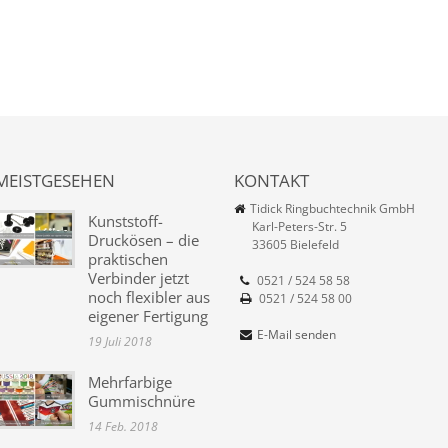
MEISTGESEHEN
KONTAKT
Tidick Ringbuchtechnik GmbH
Kunststoff-
Karl-Peters-Str. 5
Druckösen – die
33605 Bielefeld
praktischen
Verbinder jetzt
0521 / 524 58 58
noch flexibler aus
0521 / 524 58 00
eigener Fertigung
E-Mail senden
19 Juli 2018
Mehrfarbige
Gummischnüre
14 Feb. 2018