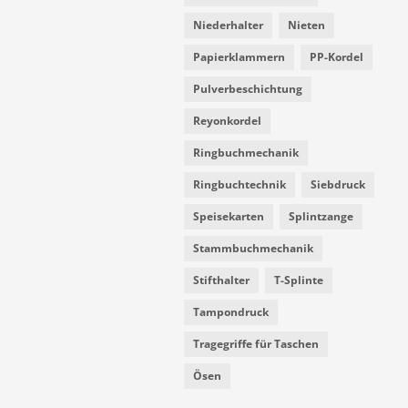
Niederhalter
Nieten
Papierklammern
PP-Kordel
Pulverbeschichtung
Reyonkordel
Ringbuchmechanik
Ringbuchtechnik
Siebdruck
Speisekarten
Splintzange
Stammbuchmechanik
Stifthalter
T-Splinte
Tampondruck
Tragegriffe für Taschen
Ösen