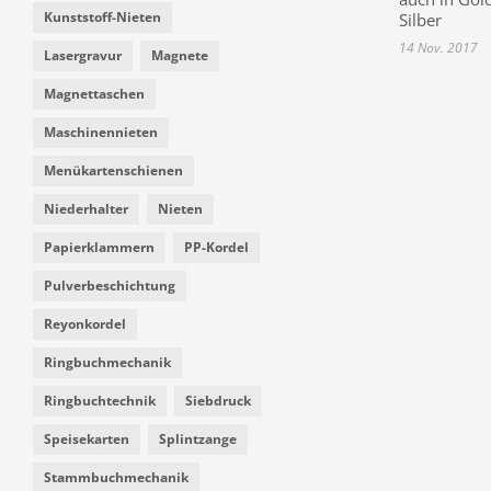
Kunststoff-Nieten
Silber
14 Nov. 2017
Lasergravur
Magnete
Magnettaschen
Maschinennieten
Menükartenschienen
Niederhalter
Nieten
Papierklammern
PP-Kordel
Pulverbeschichtung
Reyonkordel
Ringbuchmechanik
Ringbuchtechnik
Siebdruck
Speisekarten
Splintzange
Stammbuchmechanik