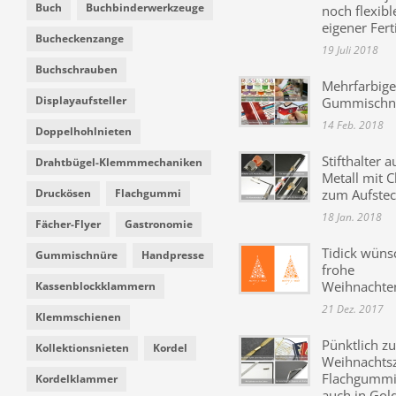
Buch
Buchbinderwerkzeuge
noch flexibl
eigener Fer
Bucheckenzange
19 Juli 2018
Buchschrauben
Mehrfarbige
Displayaufsteller
Gummischn
14 Feb. 2018
Doppelhohlnieten
Stifthalter a
Drahtbügel-Klemmmechaniken
Metall mit C
Druckösen
Flachgummi
zum Aufste
18 Jan. 2018
Fächer-Flyer
Gastronomie
Tidick wüns
Gummischnüre
Handpresse
frohe
Weihnachte
Kassenblockklammern
21 Dez. 2017
Klemmschienen
Pünktlich zu
Kollektionsnieten
Kordel
Weihnachtsz
Flachgummi 
Kordelklammer
auch in Gol