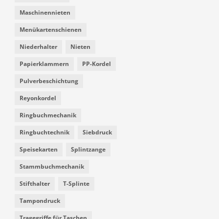
Maschinennieten
Menükartenschienen
Niederhalter
Nieten
Papierklammern
PP-Kordel
Pulverbeschichtung
Reyonkordel
Ringbuchmechanik
Ringbuchtechnik
Siebdruck
Speisekarten
Splintzange
Stammbuchmechanik
Stifthalter
T-Splinte
Tampondruck
Tragegriffe für Taschen