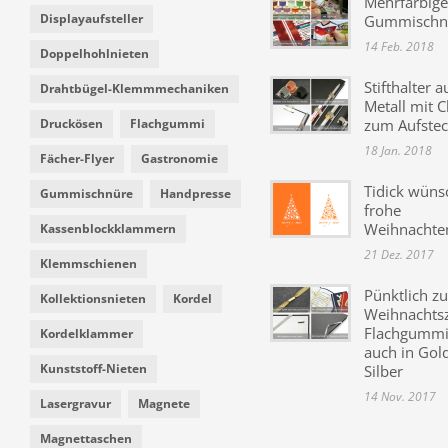
Mehrfarbige
Displayaufsteller
Gummischn
14 Feb. 2018
Doppelhohlnieten
Stifthalter a
Drahtbügel-Klemmmechaniken
Metall mit C
Druckösen
Flachgummi
zum Aufste
18 Jan. 2018
Fächer-Flyer
Gastronomie
Tidick wüns
Gummischnüre
Handpresse
frohe
Weihnachte
Kassenblockklammern
21 Dez. 2017
Klemmschienen
Pünktlich zu
Kollektionsnieten
Kordel
Weihnachtsz
Flachgummi 
Kordelklammer
auch in Gol
Kunststoff-Nieten
Silber
14 Nov. 2017
Lasergravur
Magnete
Magnettaschen