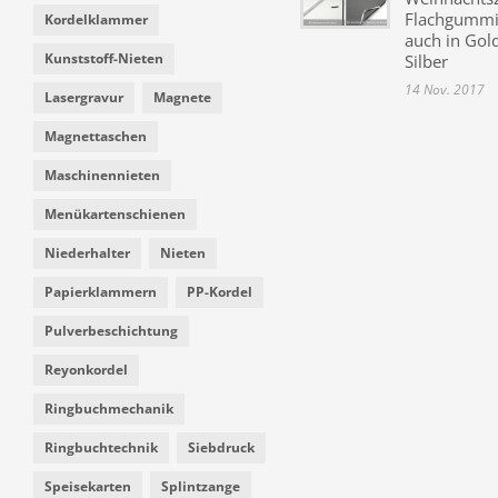
Flachgummi 
Kordelklammer
auch in Gol
Kunststoff-Nieten
Silber
14 Nov. 2017
Lasergravur
Magnete
Magnettaschen
Maschinennieten
Menükartenschienen
Niederhalter
Nieten
Papierklammern
PP-Kordel
Pulverbeschichtung
Reyonkordel
Ringbuchmechanik
Ringbuchtechnik
Siebdruck
Speisekarten
Splintzange