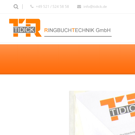
+49 521 / 524 58 58
info@tidick.de