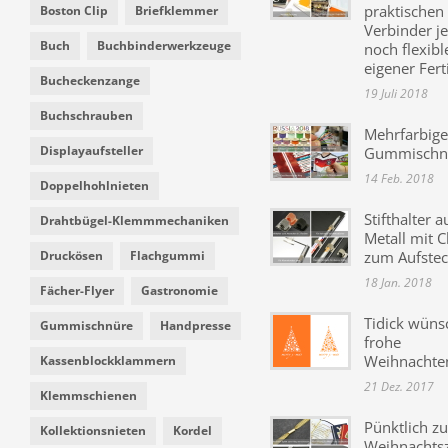
praktischen
Boston Clip
Briefklemmer
Verbinder je
Buch
Buchbinderwerkzeuge
noch flexibl
eigener Fer
Bucheckenzange
19 Juli 2018
Buchschrauben
Mehrfarbige
Displayaufsteller
Gummischn
14 Feb. 2018
Doppelhohlnieten
Stifthalter a
Drahtbügel-Klemmmechaniken
Metall mit C
Druckösen
Flachgummi
zum Aufste
18 Jan. 2018
Fächer-Flyer
Gastronomie
Tidick wüns
Gummischnüre
Handpresse
frohe
Weihnachte
Kassenblockklammern
21 Dez. 2017
Klemmschienen
Pünktlich zu
Kollektionsnieten
Kordel
Weihnachtsz