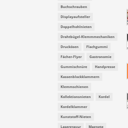
Buchschrauben
Displayaufsteller
Doppelhohlnieten
Drahtbügel-Klemmmechaniken
Druckösen
Flachgummi
Fächer-Flyer
Gastronomie
Gummischnüre
Handpresse
Kassenblockklammern
Klemmschienen
Kollektionsnieten
Kordel
Kordelklammer
Kunststoff-Nieten
Lasergravur
Magnete