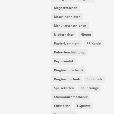
Magnettaschen
Maschinennieten
Menükartenschienen
Niederhalter
Nieten
Papierklammern
PP-Kordel
Pulverbeschichtung
Reyonkordel
Ringbuchmechanik
Ringbuchtechnik
Siebdruck
Speisekarten
Splintzange
Stammbuchmechanik
Stifthalter
T-Splinte