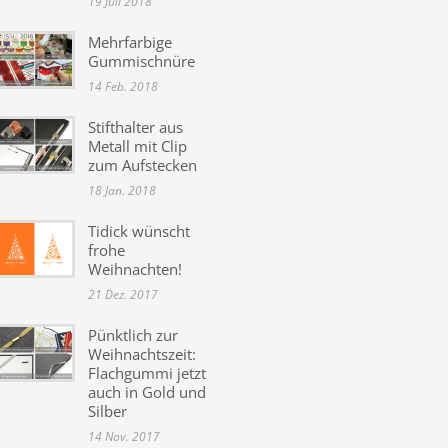
19 Juli 2018
Mehrfarbige
Gummischnüre
14 Feb. 2018
Stifthalter aus
Metall mit Clip
zum Aufstecken
18 Jan. 2018
Tidick wünscht
frohe
Weihnachten!
21 Dez. 2017
Pünktlich zur
Weihnachtszeit:
Flachgummi jetzt
auch in Gold und
Silber
14 Nov. 2017