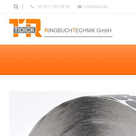
+49 521 / 524 58 58
info@tidick.de