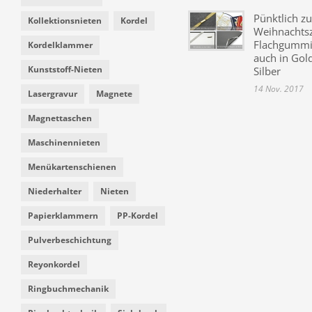
Pünktlich zu
Kollektionsnieten
Kordel
Weihnachtsz
Flachgummi 
Kordelklammer
auch in Gol
Kunststoff-Nieten
Silber
14 Nov. 2017
Lasergravur
Magnete
Magnettaschen
Maschinennieten
Menükartenschienen
Niederhalter
Nieten
Papierklammern
PP-Kordel
Pulverbeschichtung
Reyonkordel
Ringbuchmechanik