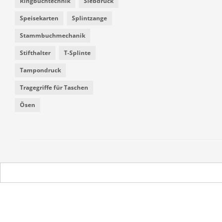
Ringbuchtechnik
Siebdruck
Speisekarten
Splintzange
Stammbuchmechanik
Stifthalter
T-Splinte
Tampondruck
Tragegriffe für Taschen
Ösen