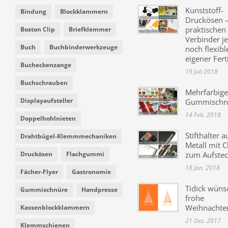
Kunststoff-
Bindung
Blockklammern
Druckösen –
praktischen
Boston Clip
Briefklemmer
Verbinder je
Buch
Buchbinderwerkzeuge
noch flexibl
eigener Fer
Bucheckenzange
19 Juli 2018
Buchschrauben
Mehrfarbige
Displayaufsteller
Gummischn
14 Feb. 2018
Doppelhohlnieten
Stifthalter a
Drahtbügel-Klemmmechaniken
Metall mit C
Druckösen
Flachgummi
zum Aufste
18 Jan. 2018
Fächer-Flyer
Gastronomie
Tidick wüns
Gummischnüre
Handpresse
frohe
Weihnachte
Kassenblockklammern
21 Dez. 2017
Klemmschienen