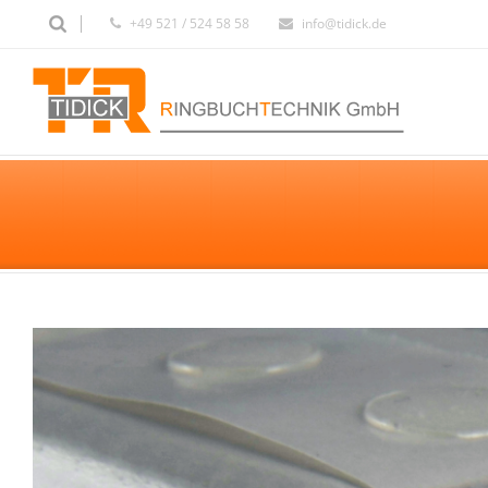
+49 521 / 524 58 58
info@tidick.de