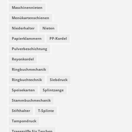
Maschinennieten
Menükartenschienen
Niederhalter
Nieten
Papierklammern
PP-Kordel
Pulverbeschichtung
Reyonkordel
Ringbuchmechanik
Ringbuchtechnik
Siebdruck
Speisekarten
Splintzange
Stammbuchmechanik
Stifthalter
T-Splinte
Tampondruck
Tragegriffe für Taschen