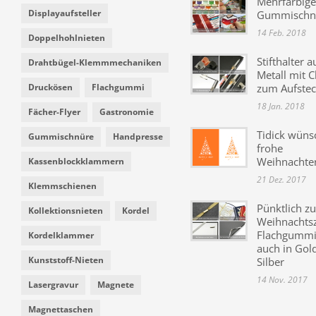
Mehrfarbige
Displayaufsteller
Gummischn
14 Feb. 2018
Doppelhohlnieten
Stifthalter a
Drahtbügel-Klemmmechaniken
Metall mit C
Druckösen
Flachgummi
zum Aufste
18 Jan. 2018
Fächer-Flyer
Gastronomie
Tidick wüns
Gummischnüre
Handpresse
frohe
Weihnachte
Kassenblockklammern
21 Dez. 2017
Klemmschienen
Pünktlich zu
Kollektionsnieten
Kordel
Weihnachtsz
Flachgummi 
Kordelklammer
auch in Gol
Kunststoff-Nieten
Silber
14 Nov. 2017
Lasergravur
Magnete
Magnettaschen