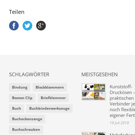
Teilen
SCHLAGWÖRTER
MEISTGESEHEN
Kunststoff-
Bindung
Blockklammern
Druckösen –
praktischen
Boston Clip
Briefklemmer
Verbinder je
Buch
Buchbinderwerkzeuge
noch flexibl
eigener Fer
Bucheckenzange
19 Juli 2018
Buchschrauben
Mehrfarbige