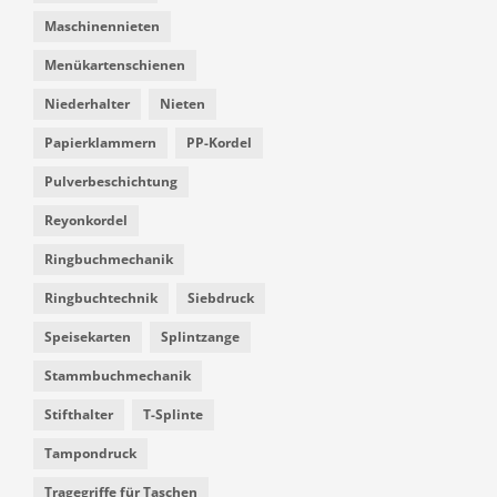
Maschinennieten
Menükartenschienen
Niederhalter
Nieten
Papierklammern
PP-Kordel
Pulverbeschichtung
Reyonkordel
Ringbuchmechanik
Ringbuchtechnik
Siebdruck
Speisekarten
Splintzange
Stammbuchmechanik
Stifthalter
T-Splinte
Tampondruck
Tragegriffe für Taschen