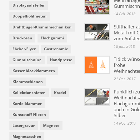
Displayaufsteller
Gummischn
14 Feb. 2018
Doppelhohlnieten
Stifthalter a
Drahtbügel-Klemmmechaniken
Metall mit C
Druckösen
Flachgummi
zum Aufste
18 Jan. 2018
Fächer-Flyer
Gastronomie
Tidick wüns
Gummischnüre
Handpresse
frohe
Weihnachte
Kassenblockklammern
21 Dez. 2017
Klemmschienen
Pünktlich zu
Kollektionsnieten
Kordel
Weihnachtsz
Flachgummi 
Kordelklammer
auch in Gol
Kunststoff-Nieten
Silber
14 Nov. 2017
Lasergravur
Magnete
Magnettaschen