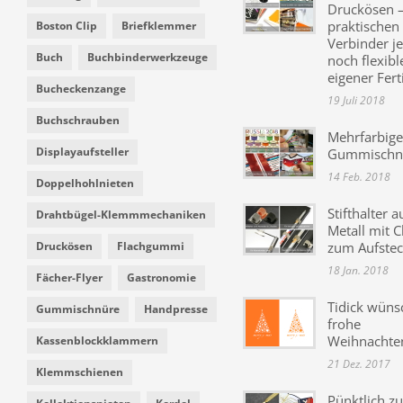
Druckösen –
praktischen
Boston Clip
Briefklemmer
Verbinder je
Buch
Buchbinderwerkzeuge
noch flexibl
eigener Fer
Bucheckenzange
19 Juli 2018
Buchschrauben
Mehrfarbige
Displayaufsteller
Gummischn
14 Feb. 2018
Doppelhohlnieten
Stifthalter a
Drahtbügel-Klemmmechaniken
Metall mit C
Druckösen
Flachgummi
zum Aufste
18 Jan. 2018
Fächer-Flyer
Gastronomie
Tidick wüns
Gummischnüre
Handpresse
frohe
Weihnachte
Kassenblockklammern
21 Dez. 2017
Klemmschienen
Pünktlich zu