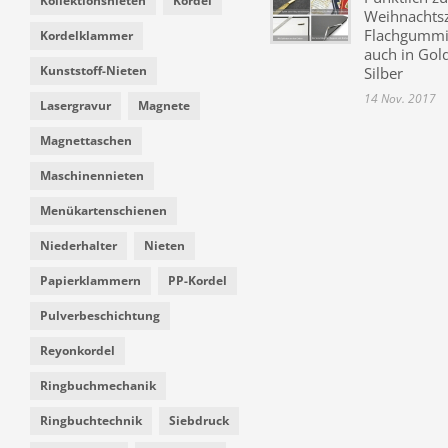
Kollektionsnieten
Kordel
Weihnachtsz
Flachgummi 
Kordelklammer
auch in Gol
Kunststoff-Nieten
Silber
14 Nov. 2017
Lasergravur
Magnete
Magnettaschen
Maschinennieten
Menükartenschienen
Niederhalter
Nieten
Papierklammern
PP-Kordel
Pulverbeschichtung
Reyonkordel
Ringbuchmechanik
Ringbuchtechnik
Siebdruck