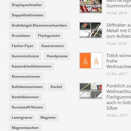
Mehrfarbige
Displayaufsteller
Gummischn
14 Feb. 2018
Doppelhohlnieten
Stifthalter a
Drahtbügel-Klemmmechaniken
Metall mit C
Druckösen
Flachgummi
zum Aufste
18 Jan. 2018
Fächer-Flyer
Gastronomie
Tidick wüns
Gummischnüre
Handpresse
frohe
Weihnachte
Kassenblockklammern
21 Dez. 2017
Klemmschienen
Pünktlich zu
Kollektionsnieten
Kordel
Weihnachtsz
Flachgummi 
Kordelklammer
auch in Gol
Kunststoff-Nieten
Silber
14 Nov. 2017
Lasergravur
Magnete
Magnettaschen