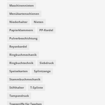
Maschinennieten
Menükartenschienen
Niederhalter
Nieten
Papierklammern
PP-Kordel
Pulverbeschichtung
Reyonkordel
Ringbuchmechanik
Ringbuchtechnik
Siebdruck
Speisekarten
Splintzange
Stammbuchmechanik
Stifthalter
T-Splinte
Tampondruck
Tragegriffe für Taschen