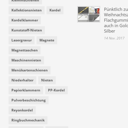
Klemmschienen
Pünktlich zu
Kollektionsnieten
Kordel
Weihnachtsz
Flachgummi 
Kordelklammer
auch in Gol
Kunststoff-Nieten
Silber
14 Nov. 2017
Lasergravur
Magnete
Magnettaschen
Maschinennieten
Menükartenschienen
Niederhalter
Nieten
Papierklammern
PP-Kordel
Pulverbeschichtung
Reyonkordel
Ringbuchmechanik