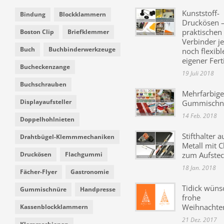
Kunststoff-
Bindung
Blockklammern
Druckösen –
praktischen
Boston Clip
Briefklemmer
Verbinder je
Buch
Buchbinderwerkzeuge
noch flexibl
eigener Fer
Bucheckenzange
19 Juli 2018
Buchschrauben
Mehrfarbige
Displayaufsteller
Gummischn
14 Feb. 2018
Doppelhohlnieten
Stifthalter a
Drahtbügel-Klemmmechaniken
Metall mit C
Druckösen
Flachgummi
zum Aufste
18 Jan. 2018
Fächer-Flyer
Gastronomie
Tidick wüns
Gummischnüre
Handpresse
frohe
Weihnachte
Kassenblockklammern
21 Dez. 2017