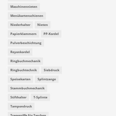
Maschinennieten
Menükartenschienen
Niederhalter
Nieten
Papierklammern
PP-Kordel
Pulverbeschichtung
Reyonkordel
Ringbuchmechanik
Ringbuchtechnik
Siebdruck
Speisekarten
Splintzange
Stammbuchmechanik
Stifthalter
T-Splinte
Tampondruck
Tragegriffe für Taschen