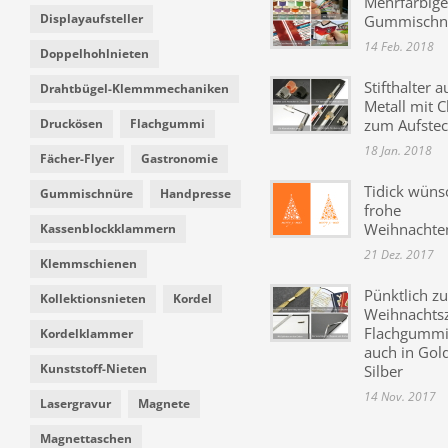
Mehrfarbige
Displayaufsteller
Gummischn
14 Feb. 2018
Doppelhohlnieten
Stifthalter a
Drahtbügel-Klemmmechaniken
Metall mit C
Druckösen
Flachgummi
zum Aufste
18 Jan. 2018
Fächer-Flyer
Gastronomie
Tidick wüns
Gummischnüre
Handpresse
frohe
Weihnachte
Kassenblockklammern
21 Dez. 2017
Klemmschienen
Pünktlich zu
Kollektionsnieten
Kordel
Weihnachtsz
Flachgummi 
Kordelklammer
auch in Gol
Kunststoff-Nieten
Silber
14 Nov. 2017
Lasergravur
Magnete
Magnettaschen