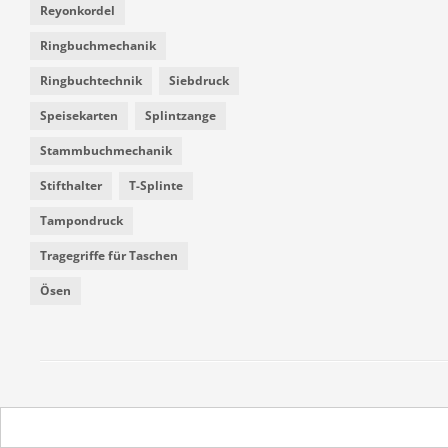
Reyonkordel
Ringbuchmechanik
Ringbuchtechnik
Siebdruck
Speisekarten
Splintzange
Stammbuchmechanik
Stifthalter
T-Splinte
Tampondruck
Tragegriffe für Taschen
Ösen