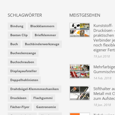
SCHLAGWÖRTER
MEISTGESEHEN
Kunststoff-
Bindung
Blockklammern
Druckösen –
praktischen
Boston Clip
Briefklemmer
Verbinder je
Buch
Buchbinderwerkzeuge
noch flexibl
eigener Fer
Bucheckenzange
19 Juli 2018
Buchschrauben
Mehrfarbige
Displayaufsteller
Gummischn
14 Feb. 2018
Doppelhohlnieten
Stifthalter a
Drahtbügel-Klemmmechaniken
Metall mit C
Druckösen
Flachgummi
zum Aufste
18 Jan. 2018
Fächer-Flyer
Gastronomie