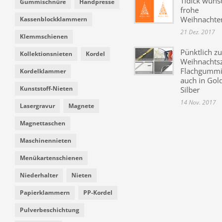
Tidick wüns
Gummischnüre
Handpresse
frohe
Weihnachte
Kassenblockklammern
21 Dez. 2017
Klemmschienen
Pünktlich zu
Kollektionsnieten
Kordel
Weihnachtsz
Flachgummi 
Kordelklammer
auch in Gol
Kunststoff-Nieten
Silber
14 Nov. 2017
Lasergravur
Magnete
Magnettaschen
Maschinennieten
Menükartenschienen
Niederhalter
Nieten
Papierklammern
PP-Kordel
Pulverbeschichtung