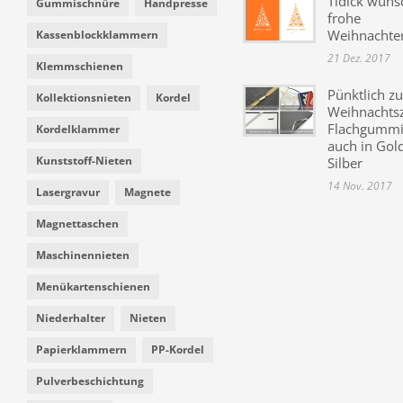
Tidick wüns
Gummischnüre
Handpresse
frohe
Weihnachte
Kassenblockklammern
21 Dez. 2017
Klemmschienen
Pünktlich zu
Kollektionsnieten
Kordel
Weihnachtsz
Flachgummi 
Kordelklammer
auch in Gol
Kunststoff-Nieten
Silber
14 Nov. 2017
Lasergravur
Magnete
Magnettaschen
Maschinennieten
Menükartenschienen
Niederhalter
Nieten
Papierklammern
PP-Kordel
Pulverbeschichtung