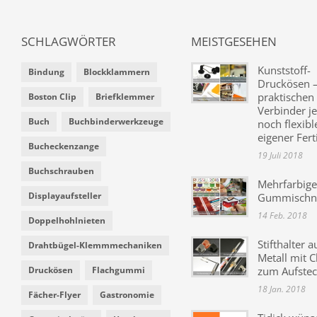
SCHLAGWÖRTER
MEISTGESEHEN
Kunststoff-
Bindung
Blockklammern
Druckösen –
praktischen
Boston Clip
Briefklemmer
Verbinder je
Buch
Buchbinderwerkzeuge
noch flexibl
eigener Fer
Bucheckenzange
19 Juli 2018
Buchschrauben
Mehrfarbige
Displayaufsteller
Gummischn
14 Feb. 2018
Doppelhohlnieten
Stifthalter a
Drahtbügel-Klemmmechaniken
Metall mit C
Druckösen
Flachgummi
zum Aufste
18 Jan. 2018
Fächer-Flyer
Gastronomie