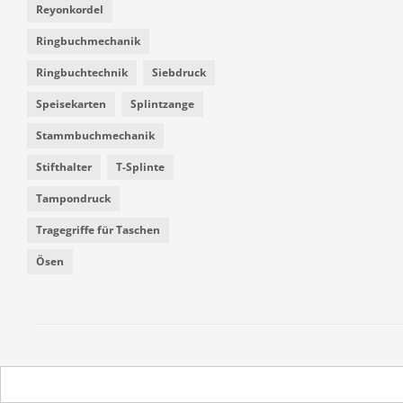
Reyonkordel
Ringbuchmechanik
Ringbuchtechnik
Siebdruck
Speisekarten
Splintzange
Stammbuchmechanik
Stifthalter
T-Splinte
Tampondruck
Tragegriffe für Taschen
Ösen