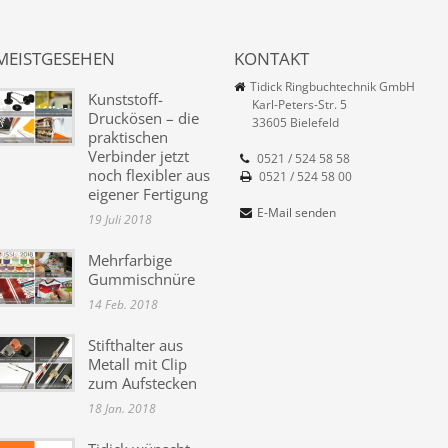
MEISTGESEHEN
KONTAKT
Tidick Ringbuchtechnik GmbH
Kunststoff-
Karl-Peters-Str. 5
Druckösen – die
33605 Bielefeld
praktischen
Verbinder jetzt
0521 / 524 58 58
noch flexibler aus
0521 / 524 58 00
eigener Fertigung
E-Mail senden
19 Juli 2018
Mehrfarbige
Gummischnüre
14 Feb. 2018
Stifthalter aus
Metall mit Clip
zum Aufstecken
18 Jan. 2018