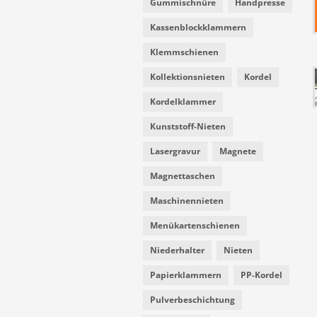
Gummischnüre
Handpresse
Kassenblockklammern
Klemmschienen
Kollektionsnieten
Kordel
Kordelklammer
Kunststoff-Nieten
Lasergravur
Magnete
Magnettaschen
Maschinennieten
Menükartenschienen
Niederhalter
Nieten
Papierklammern
PP-Kordel
Pulverbeschichtung