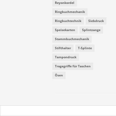
Reyonkordel
Ringbuchmechanik
Ringbuchtechnik
Siebdruck
Speisekarten
Splintzange
Stammbuchmechanik
Stifthalter
T-Splinte
Tampondruck
Tragegriffe für Taschen
Ösen