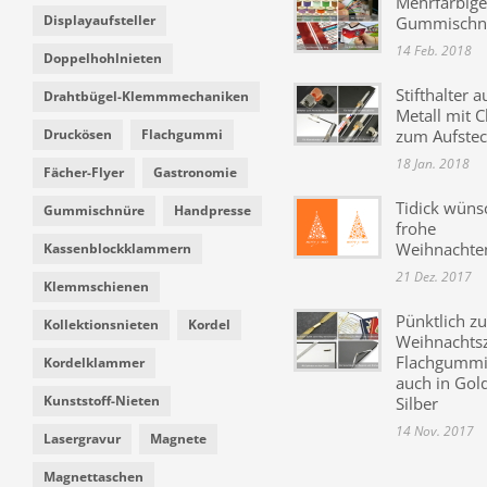
Mehrfarbige
Displayaufsteller
Gummischn
14 Feb. 2018
Doppelhohlnieten
Stifthalter a
Drahtbügel-Klemmmechaniken
Metall mit C
Druckösen
Flachgummi
zum Aufste
18 Jan. 2018
Fächer-Flyer
Gastronomie
Tidick wüns
Gummischnüre
Handpresse
frohe
Weihnachte
Kassenblockklammern
21 Dez. 2017
Klemmschienen
Pünktlich zu
Kollektionsnieten
Kordel
Weihnachtsz
Flachgummi 
Kordelklammer
auch in Gol
Kunststoff-Nieten
Silber
14 Nov. 2017
Lasergravur
Magnete
Magnettaschen