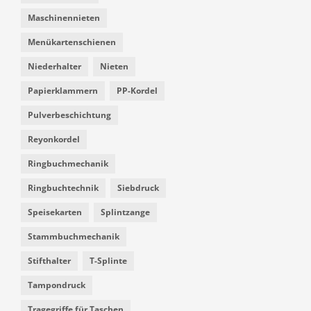
Maschinennieten
Menükartenschienen
Niederhalter
Nieten
Papierklammern
PP-Kordel
Pulverbeschichtung
Reyonkordel
Ringbuchmechanik
Ringbuchtechnik
Siebdruck
Speisekarten
Splintzange
Stammbuchmechanik
Stifthalter
T-Splinte
Tampondruck
Tragegriffe für Taschen