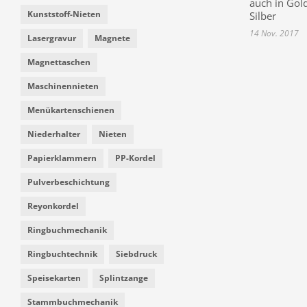
auch in Gol
Kunststoff-Nieten
Silber
14 Nov. 2017
Lasergravur
Magnete
Magnettaschen
Maschinennieten
Menükartenschienen
Niederhalter
Nieten
Papierklammern
PP-Kordel
Pulverbeschichtung
Reyonkordel
Ringbuchmechanik
Ringbuchtechnik
Siebdruck
Speisekarten
Splintzange
Stammbuchmechanik