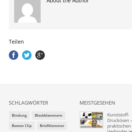
About the Author
Teilen
SCHLAGWÖRTER
MEISTGESEHEN
Kunststoff-
Bindung
Blockklammern
Druckösen –
praktischen
Boston Clip
Briefklemmer
Verbinder je