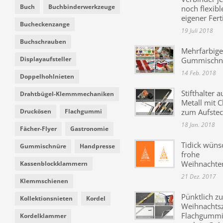
Buch
Buchbinderwerkzeuge
noch flexibl
eigener Fer
Bucheckenzange
19 Juli 2018
Buchschrauben
Mehrfarbige
Displayaufsteller
Gummischn
14 Feb. 2018
Doppelhohlnieten
Stifthalter a
Drahtbügel-Klemmmechaniken
Metall mit C
Druckösen
Flachgummi
zum Aufste
18 Jan. 2018
Fächer-Flyer
Gastronomie
Tidick wüns
Gummischnüre
Handpresse
frohe
Weihnachte
Kassenblockklammern
21 Dez. 2017
Klemmschienen
Pünktlich zu
Kollektionsnieten
Kordel
Weihnachtsz
Flachgummi 
Kordelklammer