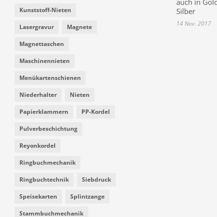
auch in Gol
Kunststoff-Nieten
Silber
14 Nov. 2017
Lasergravur
Magnete
Magnettaschen
Maschinennieten
Menükartenschienen
Niederhalter
Nieten
Papierklammern
PP-Kordel
Pulverbeschichtung
Reyonkordel
Ringbuchmechanik
Ringbuchtechnik
Siebdruck
Speisekarten
Splintzange
Stammbuchmechanik