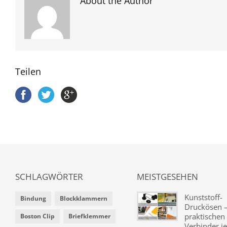
About the Author
Teilen
SCHLAGWÖRTER
MEISTGESEHEN
Kunststoff-
Bindung
Blockklammern
Druckösen –
praktischen
Boston Clip
Briefklemmer
Verbinder je