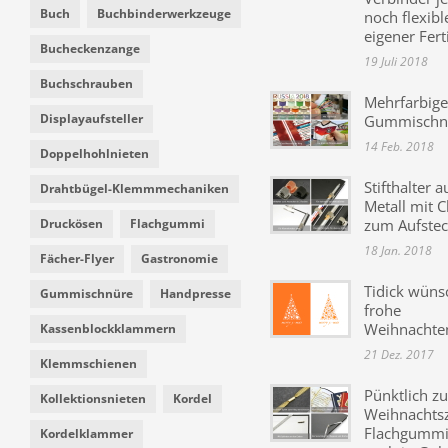
Buch
Buchbinderwerkzeuge
noch flexibl
eigener Fer
Bucheckenzange
19 Juli 2018
Buchschrauben
Mehrfarbige
Displayaufsteller
Gummischn
14 Feb. 2018
Doppelhohlnieten
Stifthalter a
Drahtbügel-Klemmmechaniken
Metall mit C
Druckösen
Flachgummi
zum Aufste
18 Jan. 2018
Fächer-Flyer
Gastronomie
Tidick wüns
Gummischnüre
Handpresse
frohe
Weihnachte
Kassenblockklammern
21 Dez. 2017
Klemmschienen
Pünktlich zu
Kollektionsnieten
Kordel
Weihnachtsz
Flachgummi 
Kordelklammer