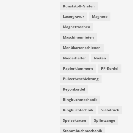
Kunststoff-Nieten
Lasergravur
Magnete
Magnettaschen
Maschinennieten
Menükartenschienen
Niederhalter
Nieten
Papierklammern
PP-Kordel
Pulverbeschichtung
Reyonkordel
Ringbuchmechanik
Ringbuchtechnik
Siebdruck
Speisekarten
Splintzange
Stammbuchmechanik