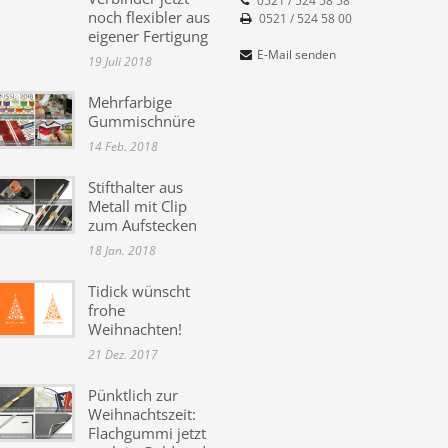
0521 / 524 58 58
noch flexibler aus
0521 / 524 58 00
eigener Fertigung
E-Mail senden
19 Juli 2018
Mehrfarbige
Gummischnüre
14 Feb. 2018
Stifthalter aus
Metall mit Clip
zum Aufstecken
18 Jan. 2018
Tidick wünscht
frohe
Weihnachten!
21 Dez. 2017
Pünktlich zur
Weihnachtszeit:
Flachgummi jetzt