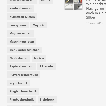
Kollektionsnieten
Kordel
Weihnachtsz
Flachgummi 
Kordelklammer
auch in Gol
Kunststoff-Nieten
Silber
14 Nov. 2017
Lasergravur
Magnete
Magnettaschen
Maschinennieten
Menükartenschienen
Niederhalter
Nieten
Papierklammern
PP-Kordel
Pulverbeschichtung
Reyonkordel
Ringbuchmechanik
Ringbuchtechnik
Siebdruck