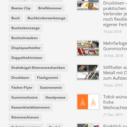
Druckösen –
praktischen
Boston Clip
Briefklemmer
Verbinder je
Buch
Buchbinderwerkzeuge
noch flexibl
eigener Fer
Bucheckenzange
19 Juli 2018
Buchschrauben
Mehrfarbige
Displayaufsteller
Gummischn
14 Feb. 2018
Doppelhohlnieten
Stifthalter a
Drahtbügel-Klemmmechaniken
Metall mit C
Druckösen
Flachgummi
zum Aufste
18 Jan. 2018
Fächer-Flyer
Gastronomie
Tidick wüns
Gummischnüre
Handpresse
frohe
Weihnachte
Kassenblockklammern
21 Dez. 2017
Klemmschienen
Pünktlich zu