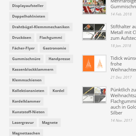
Mehrfarbige
Displayaufsteller
Gummischn
14 Feb. 2018
Doppelhohlnieten
Stifthalter a
Drahtbügel-Klemmmechaniken
Metall mit C
Druckösen
Flachgummi
zum Aufste
18 Jan. 2018
Fächer-Flyer
Gastronomie
Tidick wüns
Gummischnüre
Handpresse
frohe
Weihnachte
Kassenblockklammern
21 Dez. 2017
Klemmschienen
Pünktlich zu
Kollektionsnieten
Kordel
Weihnachtsz
Flachgummi 
Kordelklammer
auch in Gol
Kunststoff-Nieten
Silber
14 Nov. 2017
Lasergravur
Magnete
Magnettaschen