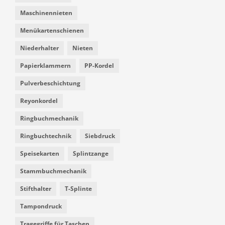
Maschinennieten
Menükartenschienen
Niederhalter
Nieten
Papierklammern
PP-Kordel
Pulverbeschichtung
Reyonkordel
Ringbuchmechanik
Ringbuchtechnik
Siebdruck
Speisekarten
Splintzange
Stammbuchmechanik
Stifthalter
T-Splinte
Tampondruck
Tragegriffe für Taschen