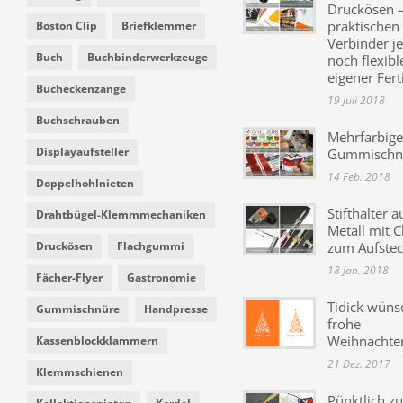
Druckösen –
praktischen
Boston Clip
Briefklemmer
Verbinder je
Buch
Buchbinderwerkzeuge
noch flexibl
eigener Fer
Bucheckenzange
19 Juli 2018
Buchschrauben
Mehrfarbige
Displayaufsteller
Gummischn
14 Feb. 2018
Doppelhohlnieten
Stifthalter a
Drahtbügel-Klemmmechaniken
Metall mit C
Druckösen
Flachgummi
zum Aufste
18 Jan. 2018
Fächer-Flyer
Gastronomie
Tidick wüns
Gummischnüre
Handpresse
frohe
Weihnachte
Kassenblockklammern
21 Dez. 2017
Klemmschienen
Pünktlich zu