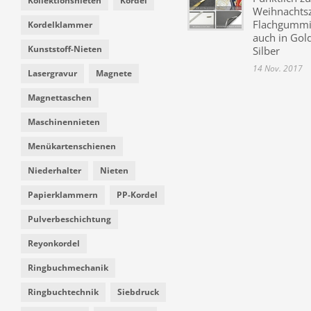
Kollektionsnieten
Kordel
Weihnachtsz
Flachgummi 
Kordelklammer
auch in Gol
Kunststoff-Nieten
Silber
14 Nov. 2017
Lasergravur
Magnete
Magnettaschen
Maschinennieten
Menükartenschienen
Niederhalter
Nieten
Papierklammern
PP-Kordel
Pulverbeschichtung
Reyonkordel
Ringbuchmechanik
Ringbuchtechnik
Siebdruck