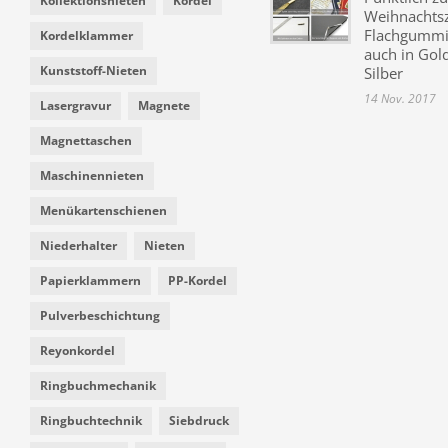
Kollektionsnieten
Kordel
Weihnachtsz
Flachgummi 
Kordelklammer
auch in Gol
Kunststoff-Nieten
Silber
14 Nov. 2017
Lasergravur
Magnete
Magnettaschen
Maschinennieten
Menükartenschienen
Niederhalter
Nieten
Papierklammern
PP-Kordel
Pulverbeschichtung
Reyonkordel
Ringbuchmechanik
Ringbuchtechnik
Siebdruck