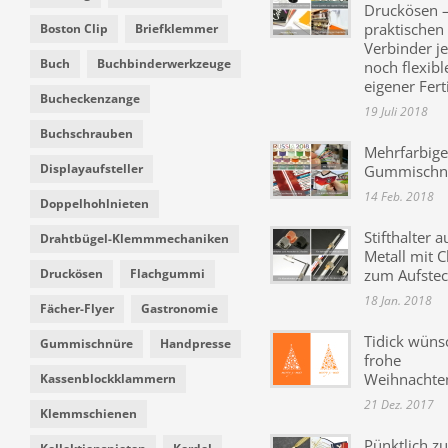
Druckösen –
praktischen
Boston Clip
Briefklemmer
Verbinder je
Buch
Buchbinderwerkzeuge
noch flexibl
eigener Fer
Bucheckenzange
19 Juli 2018
Buchschrauben
Mehrfarbige
Displayaufsteller
Gummischn
14 Feb. 2018
Doppelhohlnieten
Stifthalter a
Drahtbügel-Klemmmechaniken
Metall mit C
Druckösen
Flachgummi
zum Aufste
18 Jan. 2018
Fächer-Flyer
Gastronomie
Tidick wüns
Gummischnüre
Handpresse
frohe
Weihnachte
Kassenblockklammern
21 Dez. 2017
Klemmschienen
Pünktlich zu