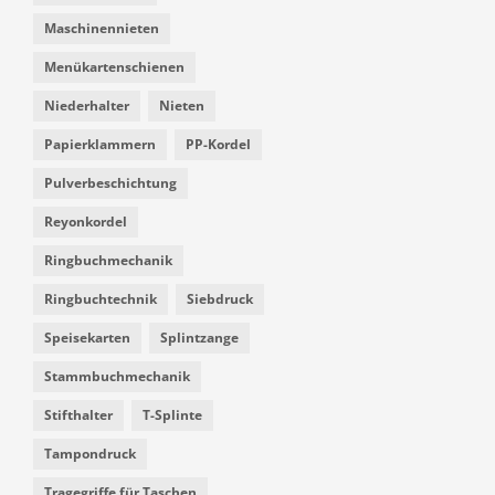
Maschinennieten
Menükartenschienen
Niederhalter
Nieten
Papierklammern
PP-Kordel
Pulverbeschichtung
Reyonkordel
Ringbuchmechanik
Ringbuchtechnik
Siebdruck
Speisekarten
Splintzange
Stammbuchmechanik
Stifthalter
T-Splinte
Tampondruck
Tragegriffe für Taschen