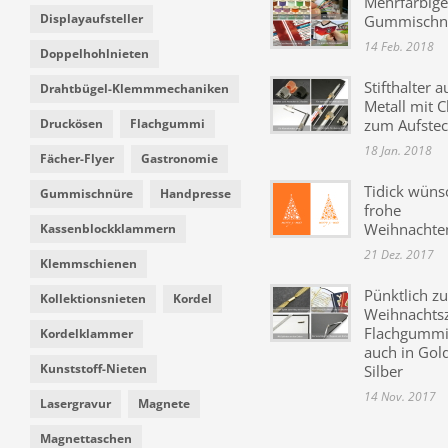
Mehrfarbige
Displayaufsteller
Gummischn
14 Feb. 2018
Doppelhohlnieten
Stifthalter a
Drahtbügel-Klemmmechaniken
Metall mit C
Druckösen
Flachgummi
zum Aufste
18 Jan. 2018
Fächer-Flyer
Gastronomie
Tidick wüns
Gummischnüre
Handpresse
frohe
Weihnachte
Kassenblockklammern
21 Dez. 2017
Klemmschienen
Pünktlich zu
Kollektionsnieten
Kordel
Weihnachtsz
Flachgummi 
Kordelklammer
auch in Gol
Kunststoff-Nieten
Silber
14 Nov. 2017
Lasergravur
Magnete
Magnettaschen