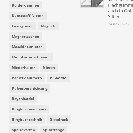
Flachgummi 
Kordelklammer
auch in Gol
Kunststoff-Nieten
Silber
14 Nov. 2017
Lasergravur
Magnete
Magnettaschen
Maschinennieten
Menükartenschienen
Niederhalter
Nieten
Papierklammern
PP-Kordel
Pulverbeschichtung
Reyonkordel
Ringbuchmechanik
Ringbuchtechnik
Siebdruck
Speisekarten
Splintzange