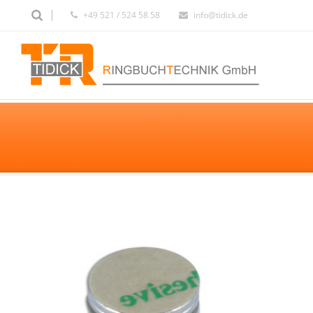
+49 521 / 524 58 58
info@tidick.de