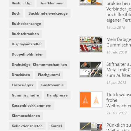
praktischen
Boston Clip
Briefklemmer
Verbinder je
Buch
Buchbinderwerkzeuge
noch flexibl
eigener Fer
Bucheckenzange
19 Juli 2018
Buchschrauben
Mehrfarbige
Displayaufsteller
Gummischn
14 Feb. 2018
Doppelhohlnieten
Stifthalter a
Drahtbügel-Klemmmechaniken
Metall mit C
Druckösen
Flachgummi
zum Aufste
18 Jan. 2018
Fächer-Flyer
Gastronomie
Tidick wüns
Gummischnüre
Handpresse
frohe
Weihnachte
Kassenblockklammern
21 Dez. 2017
Klemmschienen
Pünktlich zu
Kollektionsnieten
Kordel
Weihnachtsz