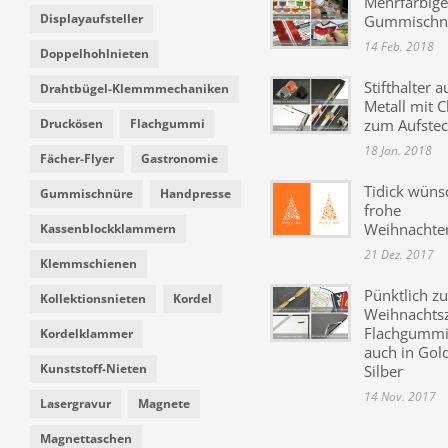
Mehrfarbige
Displayaufsteller
Gummischn
14 Feb. 2018
Doppelhohlnieten
Stifthalter a
Drahtbügel-Klemmmechaniken
Metall mit C
Druckösen
Flachgummi
zum Aufste
18 Jan. 2018
Fächer-Flyer
Gastronomie
Tidick wüns
Gummischnüre
Handpresse
frohe
Weihnachte
Kassenblockklammern
21 Dez. 2017
Klemmschienen
Pünktlich zu
Kollektionsnieten
Kordel
Weihnachtsz
Flachgummi 
Kordelklammer
auch in Gol
Kunststoff-Nieten
Silber
14 Nov. 2017
Lasergravur
Magnete
Magnettaschen