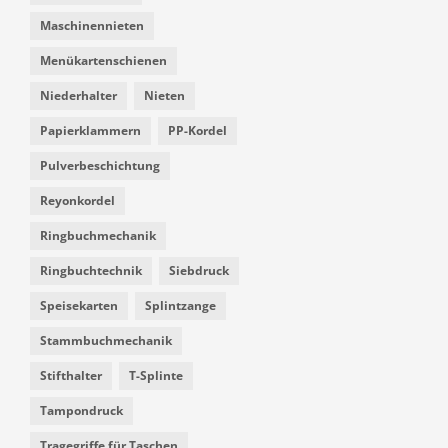
Maschinennieten
Menükartenschienen
Niederhalter
Nieten
Papierklammern
PP-Kordel
Pulverbeschichtung
Reyonkordel
Ringbuchmechanik
Ringbuchtechnik
Siebdruck
Speisekarten
Splintzange
Stammbuchmechanik
Stifthalter
T-Splinte
Tampondruck
Tragegriffe für Taschen