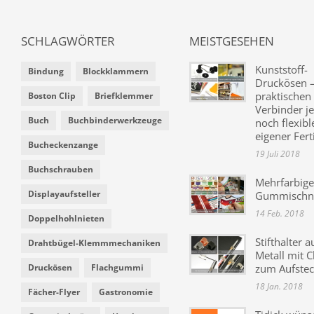
SCHLAGWÖRTER
MEISTGESEHEN
Kunststoff-
Bindung
Blockklammern
Druckösen –
praktischen
Boston Clip
Briefklemmer
Verbinder je
Buch
Buchbinderwerkzeuge
noch flexibl
eigener Fer
Bucheckenzange
19 Juli 2018
Buchschrauben
Mehrfarbige
Displayaufsteller
Gummischn
14 Feb. 2018
Doppelhohlnieten
Stifthalter a
Drahtbügel-Klemmmechaniken
Metall mit C
Druckösen
Flachgummi
zum Aufste
18 Jan. 2018
Fächer-Flyer
Gastronomie