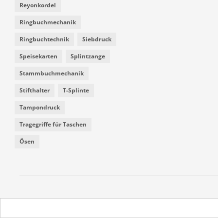
Reyonkordel
Ringbuchmechanik
Ringbuchtechnik
Siebdruck
Speisekarten
Splintzange
Stammbuchmechanik
Stifthalter
T-Splinte
Tampondruck
Tragegriffe für Taschen
Ösen