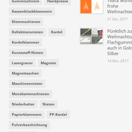
Tidick wüns
Gummischnüre
Handpresse
frohe
Weihnachte
Kassenblockklammern
21 Dez. 2017
Klemmschienen
Pünktlich zu
Kollektionsnieten
Kordel
Weihnachtsz
Flachgummi 
Kordelklammer
auch in Gol
Kunststoff-Nieten
Silber
14 Nov. 2017
Lasergravur
Magnete
Magnettaschen
Maschinennieten
Menükartenschienen
Niederhalter
Nieten
Papierklammern
PP-Kordel
Pulverbeschichtung