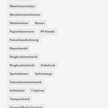
Maschinennieten
Menükartenschienen
Niederhalter
Nieten
Papierklammern
PP-Kordel
Pulverbeschichtung
Reyonkordel
Ringbuchmechanik
Ringbuchtechnik
Siebdruck
Speisekarten
Splintzange
Stammbuchmechanik
Stifthalter
T-Splinte
Tampondruck
Tragegriffe für Taschen