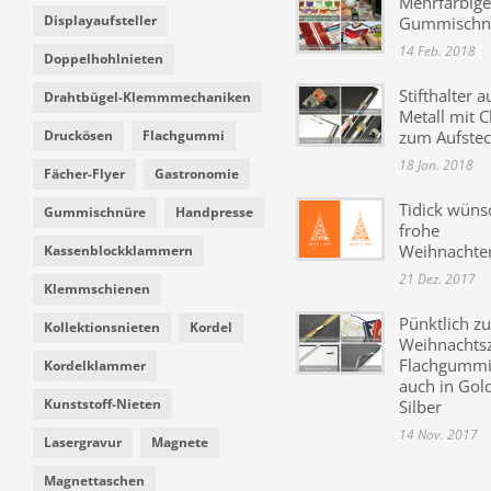
Mehrfarbige
Displayaufsteller
Gummischn
14 Feb. 2018
Doppelhohlnieten
Stifthalter a
Drahtbügel-Klemmmechaniken
Metall mit C
Druckösen
Flachgummi
zum Aufste
18 Jan. 2018
Fächer-Flyer
Gastronomie
Tidick wüns
Gummischnüre
Handpresse
frohe
Weihnachte
Kassenblockklammern
21 Dez. 2017
Klemmschienen
Pünktlich zu
Kollektionsnieten
Kordel
Weihnachtsz
Flachgummi 
Kordelklammer
auch in Gol
Kunststoff-Nieten
Silber
14 Nov. 2017
Lasergravur
Magnete
Magnettaschen