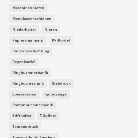
Maschinennieten
Menükartenschienen
Niederhalter
Nieten
Papierklammern
PP-Kordel
Pulverbeschichtung
Reyonkordel
Ringbuchmechanik
Ringbuchtechnik
Siebdruck
Speisekarten
Splintzange
Stammbuchmechanik
Stifthalter
T-Splinte
Tampondruck
Tragegriffe für Taschen