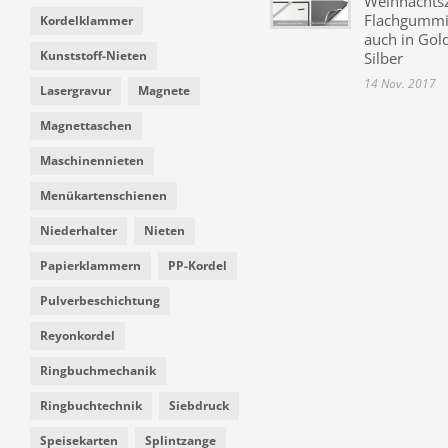
Weihnachtsz
Flachgummi 
Kordelklammer
auch in Gol
Kunststoff-Nieten
Silber
14 Nov. 2017
Lasergravur
Magnete
Magnettaschen
Maschinennieten
Menükartenschienen
Niederhalter
Nieten
Papierklammern
PP-Kordel
Pulverbeschichtung
Reyonkordel
Ringbuchmechanik
Ringbuchtechnik
Siebdruck
Speisekarten
Splintzange