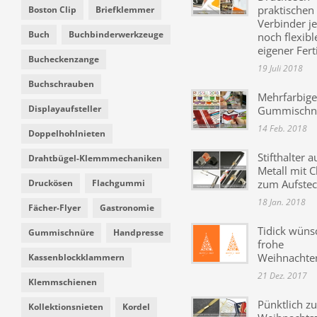
praktischen
Boston Clip
Briefklemmer
Verbinder je
Buch
Buchbinderwerkzeuge
noch flexibl
eigener Fer
Bucheckenzange
19 Juli 2018
Buchschrauben
Mehrfarbige
Displayaufsteller
Gummischn
14 Feb. 2018
Doppelhohlnieten
Stifthalter a
Drahtbügel-Klemmmechaniken
Metall mit C
Druckösen
Flachgummi
zum Aufste
18 Jan. 2018
Fächer-Flyer
Gastronomie
Tidick wüns
Gummischnüre
Handpresse
frohe
Weihnachte
Kassenblockklammern
21 Dez. 2017
Klemmschienen
Pünktlich zu
Kollektionsnieten
Kordel