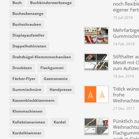
Buch
Buchbinderwerkzeuge
noch flexibl
eigener Fer
Bucheckenzange
19 Juli 2018
Buchschrauben
Mehrfarbige
Displayaufsteller
Gummischn
14 Feb. 2018
Doppelhohlnieten
Stifthalter a
Drahtbügel-Klemmmechaniken
Metall mit C
Druckösen
Flachgummi
zum Aufste
18 Jan. 2018
Fächer-Flyer
Gastronomie
Tidick wüns
Gummischnüre
Handpresse
frohe
Weihnachte
Kassenblockklammern
21 Dez. 2017
Klemmschienen
Pünktlich zu
Kollektionsnieten
Kordel
Weihnachtsz
Flachgummi 
Kordelklammer
auch in Gol