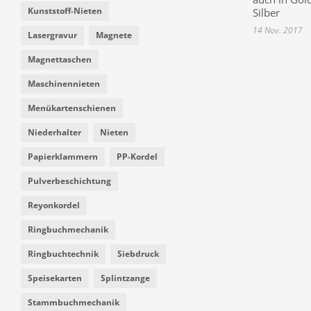
Kunststoff-Nieten
Silber
14 Nov. 2017
Lasergravur
Magnete
Magnettaschen
Maschinennieten
Menükartenschienen
Niederhalter
Nieten
Papierklammern
PP-Kordel
Pulverbeschichtung
Reyonkordel
Ringbuchmechanik
Ringbuchtechnik
Siebdruck
Speisekarten
Splintzange
Stammbuchmechanik