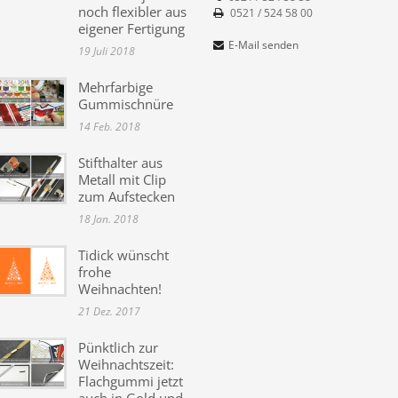
noch flexibler aus
0521 / 524 58 00
eigener Fertigung
E-Mail senden
19 Juli 2018
Mehrfarbige
Gummischnüre
14 Feb. 2018
Stifthalter aus
Metall mit Clip
zum Aufstecken
18 Jan. 2018
Tidick wünscht
frohe
Weihnachten!
21 Dez. 2017
Pünktlich zur
Weihnachtszeit:
Flachgummi jetzt
auch in Gold und