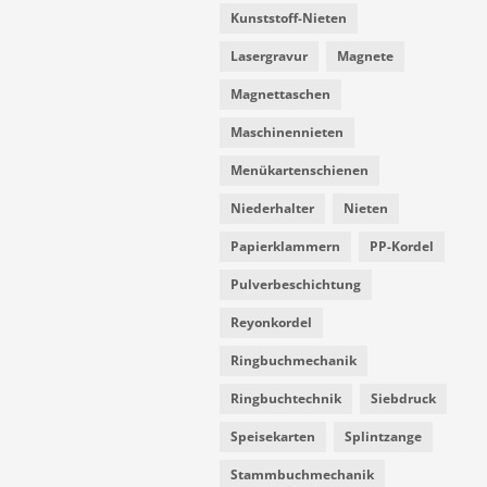
Kunststoff-Nieten
Lasergravur
Magnete
Magnettaschen
Maschinennieten
Menükartenschienen
Niederhalter
Nieten
Papierklammern
PP-Kordel
Pulverbeschichtung
Reyonkordel
Ringbuchmechanik
Ringbuchtechnik
Siebdruck
Speisekarten
Splintzange
Stammbuchmechanik