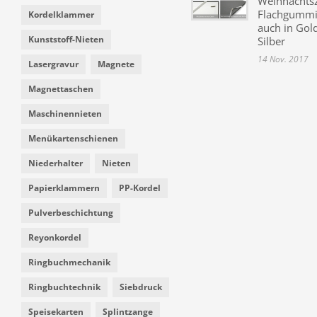
Weihnachtsz
Flachgummi 
Kordelklammer
auch in Gol
Kunststoff-Nieten
Silber
14 Nov. 2017
Lasergravur
Magnete
Magnettaschen
Maschinennieten
Menükartenschienen
Niederhalter
Nieten
Papierklammern
PP-Kordel
Pulverbeschichtung
Reyonkordel
Ringbuchmechanik
Ringbuchtechnik
Siebdruck
Speisekarten
Splintzange