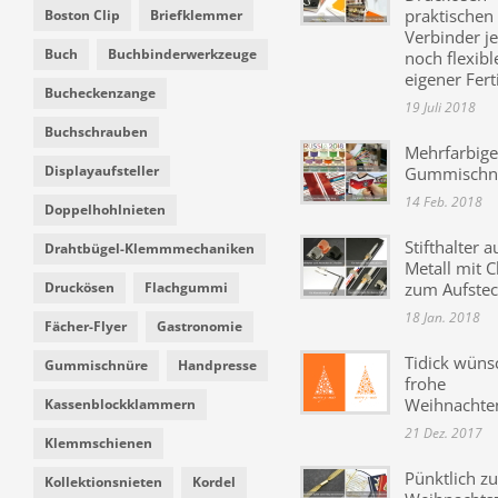
praktischen
Boston Clip
Briefklemmer
Verbinder je
Buch
Buchbinderwerkzeuge
noch flexibl
eigener Fer
Bucheckenzange
19 Juli 2018
Buchschrauben
Mehrfarbige
Displayaufsteller
Gummischn
14 Feb. 2018
Doppelhohlnieten
Stifthalter a
Drahtbügel-Klemmmechaniken
Metall mit C
Druckösen
Flachgummi
zum Aufste
18 Jan. 2018
Fächer-Flyer
Gastronomie
Tidick wüns
Gummischnüre
Handpresse
frohe
Weihnachte
Kassenblockklammern
21 Dez. 2017
Klemmschienen
Pünktlich zu
Kollektionsnieten
Kordel