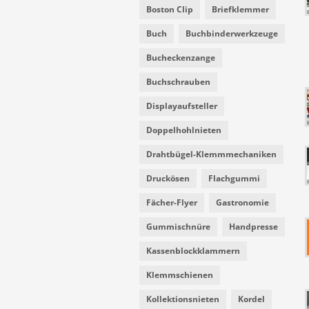
Boston Clip
Briefklemmer
Buch
Buchbinderwerkzeuge
Bucheckenzange
Buchschrauben
Displayaufsteller
Doppelhohlnieten
Drahtbügel-Klemmmechaniken
Druckösen
Flachgummi
Fächer-Flyer
Gastronomie
Gummischnüre
Handpresse
Kassenblockklammern
Klemmschienen
Kollektionsnieten
Kordel