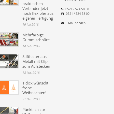
praktischen
Verbinder jetzt
0521 / 524 58 58
noch flexibler aus
0521 / 524 58 00
eigener Fertigung
E-Mail senden
19 Juli 2018
Mehrfarbige
Gummischnüre
14 Feb. 2018
Stifthalter aus
Metall mit Clip
zum Aufstecken
18 Jan. 2018
Tidick wünscht
frohe
Weihnachten!
21 Dez. 2017
Pünktlich zur