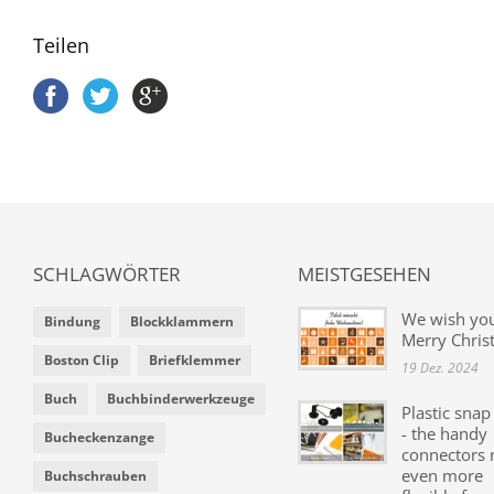
Teilen
SCHLAGWÖRTER
MEISTGESEHEN
We wish yo
Bindung
Blockklammern
Merry Chris
Boston Clip
Briefklemmer
19 Dez. 2024
Buch
Buchbinderwerkzeuge
Plastic snap
- the handy
Bucheckenzange
connectors
even more
Buchschrauben