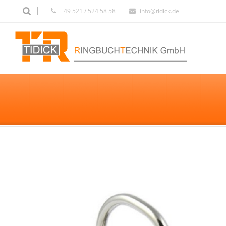
+49 521 / 524 58 58
info@tidick.de