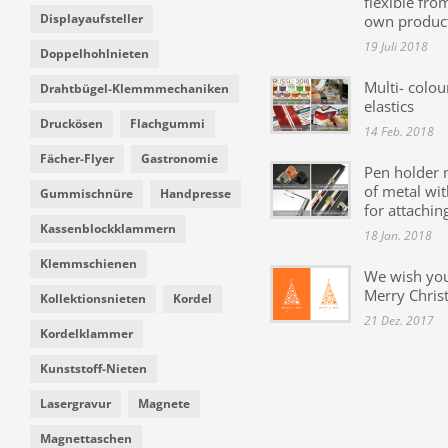
flexible fro
Displayaufsteller
own produc
19 Juli 2018
Doppelhohlnieten
Multi- colou
Drahtbügel-Klemmmechaniken
elastics
Druckösen
Flachgummi
14 Feb. 2018
Fächer-Flyer
Gastronomie
Pen holder
of metal wit
Gummischnüre
Handpresse
for attachin
Kassenblockklammern
18 Jan. 2018
Klemmschienen
We wish yo
Merry Chris
Kollektionsnieten
Kordel
21 Dez. 2017
Kordelklammer
Kunststoff-Nieten
Lasergravur
Magnete
Magnettaschen