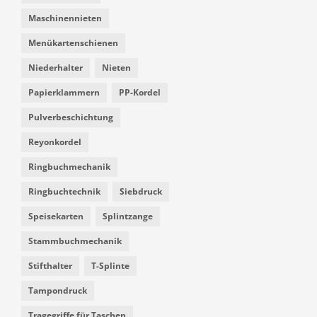
Maschinennieten
Menükartenschienen
Niederhalter
Nieten
Papierklammern
PP-Kordel
Pulverbeschichtung
Reyonkordel
Ringbuchmechanik
Ringbuchtechnik
Siebdruck
Speisekarten
Splintzange
Stammbuchmechanik
Stifthalter
T-Splinte
Tampondruck
Tragegriffe für Taschen