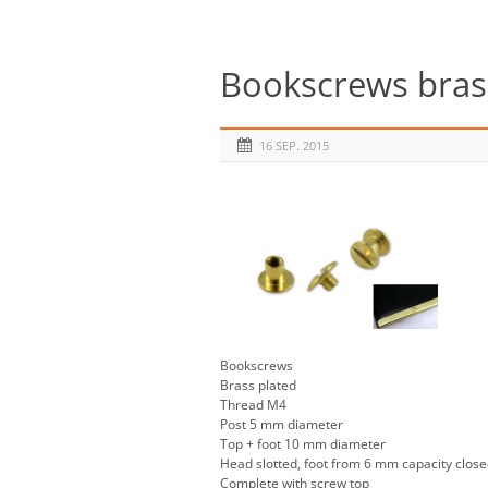
Bookscrews brass
16 SEP. 2015
Bookscrews
Brass plated
Thread M4
Post 5 mm diameter
Top + foot 10 mm diameter
Head slotted, foot from 6 mm capacity clos
Complete with screw top