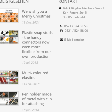
MEISTGESEHEN
KONTAKT
Tidick Ringbuchtechnik GmbH
We wish you a
Karl-Peters-Str. 5
Merry Christmas!
33605 Bielefeld
19 Dez. 2024
0521 / 524 58 58
0521 / 524 58 00
Plastic snap studs
- the handy
E-Mail senden
connectors now
even more
flexible from our
own production
19 Juli 2018
Multi- coloured
elastics
14 Feb. 2018
Pen holder made
of metal with clip
for attaching
18 Jan. 2018