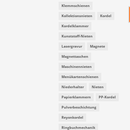
Klemmschienen
Kollektionsnieten
Kordel
Kordelklammer
Kunststoff-Nieten
Lasergravur
Magnete
Magnettaschen
Maschinennieten
Menükartenschienen
Niederhalter
Nieten
Papierklammern
PP-Kordel
Pulverbeschichtung
Reyonkordel
Ringbuchmechanik