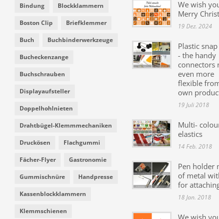
We wish yo
Bindung
Blockklammern
Merry Chris
Boston Clip
Briefklemmer
19 Dez. 2024
Buch
Buchbinderwerkzeuge
Plastic snap
- the handy
Bucheckenzange
connectors
even more
Buchschrauben
flexible fro
Displayaufsteller
own produc
19 Juli 2018
Doppelhohlnieten
Multi- colou
Drahtbügel-Klemmmechaniken
elastics
Druckösen
Flachgummi
14 Feb. 2018
Fächer-Flyer
Gastronomie
Pen holder
of metal wit
Gummischnüre
Handpresse
for attachin
Kassenblockklammern
18 Jan. 2018
Klemmschienen
We wish yo