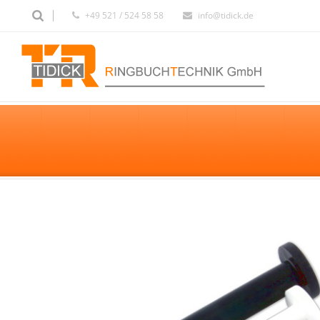
+49 521 / 524 58 58
info@tidick.de