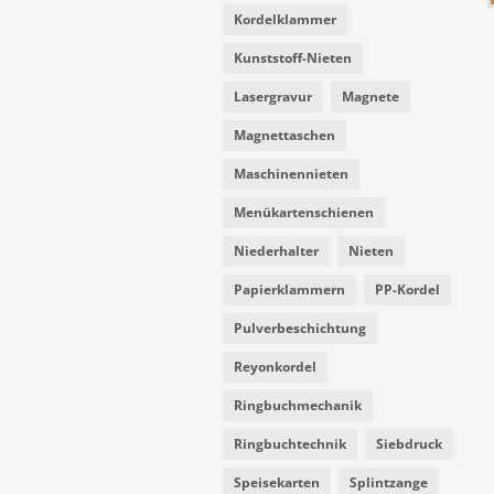
Kordelklammer
Kunststoff-Nieten
Lasergravur
Magnete
Magnettaschen
Maschinennieten
Menükartenschienen
Niederhalter
Nieten
Papierklammern
PP-Kordel
Pulverbeschichtung
Reyonkordel
Ringbuchmechanik
Ringbuchtechnik
Siebdruck
Speisekarten
Splintzange