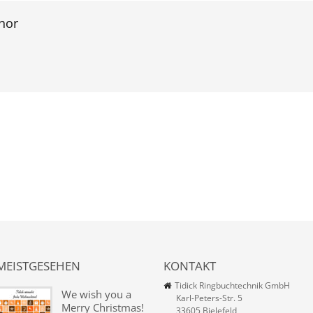
hor
MEISTGESEHEN
KONTAKT
Tidick Ringbuchtechnik GmbH
We wish you a
Karl-Peters-Str. 5
Merry Christmas!
33605 Bielefeld