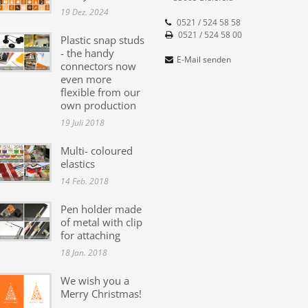
19 Dez. 2024
0521 / 524 58 58
0521 / 524 58 00
Plastic snap studs
- the handy
E-Mail senden
connectors now
even more
flexible from our
own production
19 Juli 2018
Multi- coloured
elastics
14 Feb. 2018
Pen holder made
of metal with clip
for attaching
18 Jan. 2018
We wish you a
Merry Christmas!