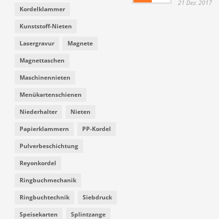
21 Dez. 2017
Kordelklammer
Kunststoff-Nieten
Lasergravur
Magnete
Magnettaschen
Maschinennieten
Menükartenschienen
Niederhalter
Nieten
Papierklammern
PP-Kordel
Pulverbeschichtung
Reyonkordel
Ringbuchmechanik
Ringbuchtechnik
Siebdruck
Speisekarten
Splintzange