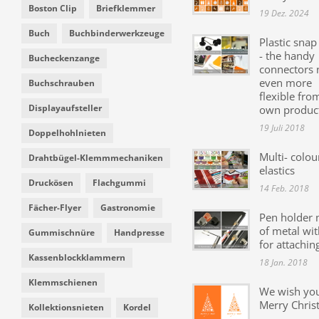
Boston Clip
Briefklemmer
19 Dez. 2024
Buch
Buchbinderwerkzeuge
Plastic snap
- the handy
Bucheckenzange
connectors
even more
Buchschrauben
flexible fro
Displayaufsteller
own produc
19 Juli 2018
Doppelhohlnieten
Multi- colou
Drahtbügel-Klemmmechaniken
elastics
Druckösen
Flachgummi
14 Feb. 2018
Fächer-Flyer
Gastronomie
Pen holder
of metal wit
Gummischnüre
Handpresse
for attachin
Kassenblockklammern
18 Jan. 2018
Klemmschienen
We wish yo
Merry Chris
Kollektionsnieten
Kordel